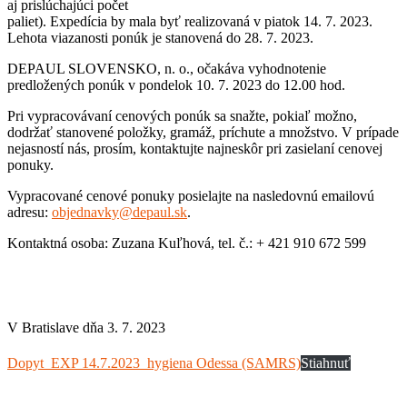
aj prislúchajúci počet
paliet). Expedícia by mala byť realizovaná v piatok 14. 7. 2023.
Lehota viazanosti ponúk je stanovená do 28. 7. 2023.
DEPAUL SLOVENSKO, n. o., očakáva vyhodnotenie
predložených ponúk v pondelok 10. 7. 2023 do 12.00 hod.
Pri vypracovávaní cenových ponúk sa snažte, pokiaľ možno,
dodržať stanovené položky, gramáž, príchute a množstvo. V prípade
nejasností nás, prosím, kontaktujte najneskôr pri zasielaní cenovej
ponuky.
Vypracované cenové ponuky posielajte na nasledovnú emailovú
adresu:
objednavky@depaul.sk
.
Kontaktná osoba: Zuzana Kuľhová, tel. č.: + 421 910 672 599
V Bratislave dňa 3. 7. 2023
Dopyt_EXP 14.7.2023_hygiena Odessa (SAMRS)
Stiahnuť