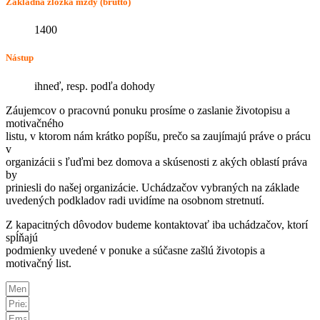
Základná zložka mzdy (brutto)
1400
Nástup
ihneď, resp. podľa dohody
Záujemcov o pracovnú ponuku prosíme o zaslanie životopisu a
motivačného
listu, v ktorom nám krátko popíšu, prečo sa zaujímajú práve o prácu
v
organizácii s ľuďmi bez domova a skúsenosti z akých oblastí práva
by
priniesli do našej organizácie. Uchádzačov vybraných na základe
uvedených podkladov radi uvidíme na osobnom stretnutí.
Z kapacitných dôvodov budeme kontaktovať iba uchádzačov, ktorí
spĺňajú
podmienky uvedené v ponuke a súčasne zašlú životopis a
motivačný list.