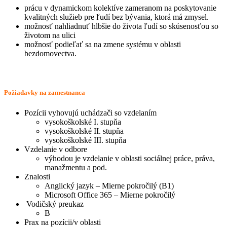
prácu v dynamickom kolektíve zameranom na poskytovanie
kvalitných služieb pre ľudí bez bývania, ktorá má zmysel.
možnosť nahliadnuť hlbšie do života ľudí so skúsenosťou so
životom na ulici
možnosť podieľať sa na zmene systému v oblasti
bezdomovectva.
Požiadavky na zamestnanca
Pozícii vyhovujú uchádzači so vzdelaním
vysokoškolské I. stupňa
vysokoškolské II. stupňa
vysokoškolské III. stupňa
Vzdelanie v odbore
výhodou je vzdelanie v oblasti sociálnej práce, práva,
manažmentu a pod.
Znalosti
Anglický jazyk – Mierne pokročilý (B1)
Microsoft Office 365 – Mierne pokročilý
Vodičský preukaz
B
Prax na pozícii/v oblasti