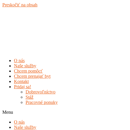
Preskočiť na obsah
O nás
Naše služby
Chcem pomôcť
Chcem prenajať byt
Kontakt
Pridaj sa!
Dobrovoľníctvo
Stáž
Pracovné ponuky
Menu
O nás
Naše služby