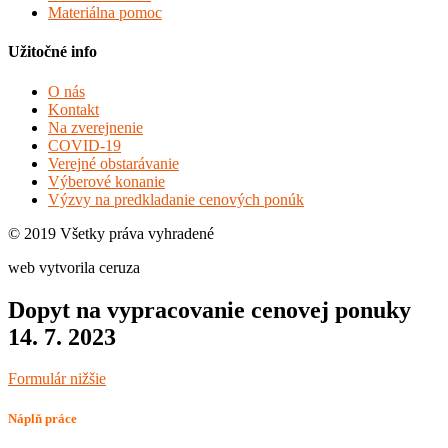
Materiálna pomoc
Užitočné info
O nás
Kontakt
Na zverejnenie
COVID-19
Verejné obstarávanie
Výberové konanie
Výzvy na predkladanie cenových ponúk
© 2019 Všetky práva vyhradené
web vytvorila ceruza
Dopyt na vypracovanie cenovej ponuky
14. 7. 2023
Formulár nižšie
Náplň práce