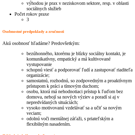
výhodou je prax v neziskovom sektore, resp. v oblasti
sociálnych služieb
Počet rokov praxe
3
Osobnostné predpoklady a zručnosti
Akú osobnosť hľadáme? Predovšetkým:
bezúhonného, ktorému je blízky sociálny kontakt, je
komunikatívny, empatický a má kultivované
vystupovanie
schopnú viesť a podporovať ľudí a zastupovať riaditeľa
organizácie;
samostatnú, rozhodnú, so zodpovedným a proaktívnym
prístupom k práci a tímovým duchom;
osobu, ktorá má nehodnotiaci prístup k ľuďom bez
domova, nebojí sa nových výziev a poradí si aj v
nepredvídaných situáciách;
vysoko motivovanú vzdelávať sa a učiť sa novým
veciam;
odolnú voči mentálnej záťaži, s priateľským a
flexibilným nasadením.