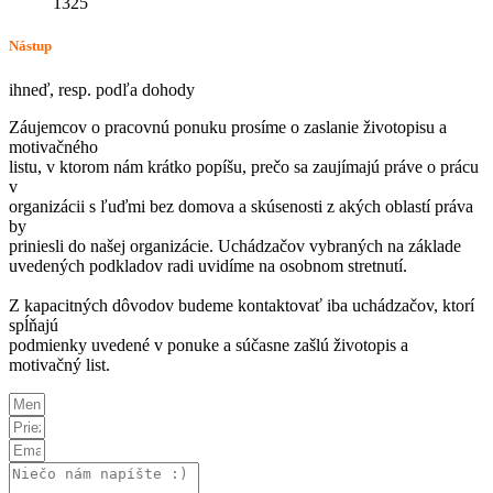
1325
Nástup
ihneď, resp. podľa dohody
Záujemcov o pracovnú ponuku prosíme o zaslanie životopisu a
motivačného
listu, v ktorom nám krátko popíšu, prečo sa zaujímajú práve o prácu
v
organizácii s ľuďmi bez domova a skúsenosti z akých oblastí práva
by
priniesli do našej organizácie. Uchádzačov vybraných na základe
uvedených podkladov radi uvidíme na osobnom stretnutí.
Z kapacitných dôvodov budeme kontaktovať iba uchádzačov, ktorí
spĺňajú
podmienky uvedené v ponuke a súčasne zašlú životopis a
motivačný list.