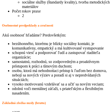
sociálne služby (štandardy kvality), tvorba metodických
materiálov
Počet rokov praxe
2
Osobnostné predpoklady a zručnosti
Akú osobnosť hľadáme? Predovšetkým:
bezúhonného, ktorému je blízky sociálny kontakt, je
komunikatívny, empatický a má kultivované vystupovanie
schopnú viesť a podporovať ľudí a zastupovať riaditeľa
organizácie;
samostatnú, rozhodnú, so zodpovedným a proaktívnym
prístupom k práci a tímovým duchom;
osobu, ktorá má nehodnotiaci prístup k ľuďom bez domova,
nebojí sa nových výziev a poradí si aj v nepredvídaných
situáciách;
vysoko motivovanú vzdelávať sa a učiť sa novým veciam;
odolnú voči mentálnej záťaži, s priateľským a flexibilným
nasadením.
Základná zložka mzdy (brutto)