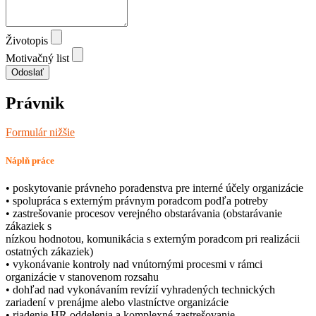
Životopis
Motivačný list
Odoslať
Právnik
Formulár nižšie
Náplň práce
• poskytovanie právneho poradenstva pre interné účely organizácie
• spolupráca s externým právnym poradcom podľa potreby
• zastrešovanie procesov verejného obstarávania (obstarávanie
zákaziek s
nízkou hodnotou, komunikácia s externým poradcom pri realizácii
ostatných zákaziek)
• vykonávanie kontroly nad vnútornými procesmi v rámci
organizácie v stanovenom rozsahu
• dohľad nad vykonávaním revízií vyhradených technických
zariadení v prenájme alebo vlastníctve organizácie
• riadenie HR oddelenia a komplexné zastrešovanie