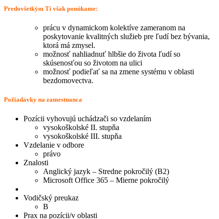
Predovšetkým Ti však ponúkame:
prácu v dynamickom kolektíve zameranom na
poskytovanie kvalitných služieb pre ľudí bez bývania,
ktorá má zmysel.
možnosť nahliadnuť hlbšie do života ľudí so
skúsenosťou so životom na ulici
možnosť podieľať sa na zmene systému v oblasti
bezdomovectva.
Požiadavky na zamestnanca
Pozícii vyhovujú uchádzači so vzdelaním
vysokoškolské II. stupňa
vysokoškolské III. stupňa
Vzdelanie v odbore
právo
Znalosti
Anglický jazyk – Stredne pokročilý (B2)
Microsoft Office 365 – Mierne pokročilý
Vodičský preukaz
B
Prax na pozícii/v oblasti