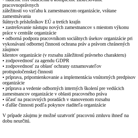
pracovnoprávnych
záležitostí vo vzťahu k zamestnancom organizácie, vrátane
zamestnávania
štátnych príslušníkov EÚ a tretích krajín
• zastrešovanie nástupu nových zamestnancov s miestom výkonu
práce v centrále organizácie
• odborná podpora pracovníkom sociálnych úsekov organizácie pri
vykonávaní odbornej činnosti ochrana práv a právom chránených
záujmov
klientov organizácie (v rozsahu záležitostí právneho charakteru)
• zodpovednosť za agendu GDPR
• zodpovednosť za oblasť ochrany oznamovateľov
protispoločenskej činnosti
• príprava, pripomienkovanie a implementácia vnútorných predpisov
organizácie
• príprava a vedenie odborných interných školení pre vedúcich
zamestnancov organizácie v oblasti pracovného práva
• účasť na pracovných poradách v stanovenom rozsahu
• ďalšie činnosti podľa pokynov riaditeľa organizácie
V prípade záujmu je možné uzatvoriť pracovnú zmluvu ihneď na
dobu neurčitú.