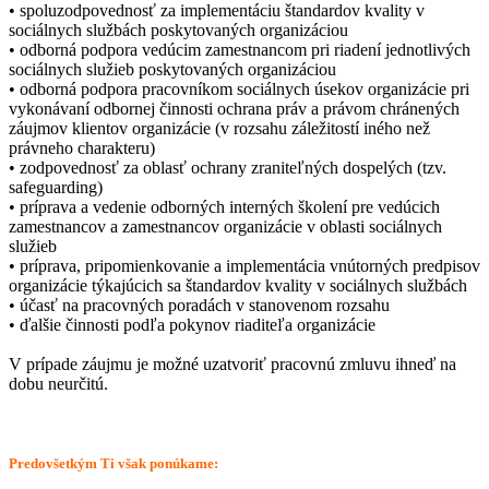
• spoluzodpovednosť za implementáciu štandardov kvality v
sociálnych službách poskytovaných organizáciou
• odborná podpora vedúcim zamestnancom pri riadení jednotlivých
sociálnych služieb poskytovaných organizáciou
• odborná podpora pracovníkom sociálnych úsekov organizácie pri
vykonávaní odbornej činnosti ochrana práv a právom chránených
záujmov klientov organizácie (v rozsahu záležitostí iného než
právneho charakteru)
• zodpovednosť za oblasť ochrany zraniteľných dospelých (tzv.
safeguarding)
• príprava a vedenie odborných interných školení pre vedúcich
zamestnancov a zamestnancov organizácie v oblasti sociálnych
služieb
• príprava, pripomienkovanie a implementácia vnútorných predpisov
organizácie týkajúcich sa štandardov kvality v sociálnych službách
• účasť na pracovných poradách v stanovenom rozsahu
• ďalšie činnosti podľa pokynov riaditeľa organizácie
V prípade záujmu je možné uzatvoriť pracovnú zmluvu ihneď na
dobu neurčitú.
Predovšetkým Ti však ponúkame: