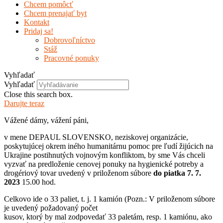
Chcem pomôcť
Chcem prenajať byt
Kontakt
Pridaj sa!
Dobrovoľníctvo
Stáž
Pracovné ponuky
Vyhľadať
Vyhľadať
Close this search box.
Darujte teraz
Vážené dámy, vážení páni,
v mene DEPAUL SLOVENSKO, neziskovej organizácie,
poskytujúcej okrem iného humanitárnu pomoc pre ľudí žijúcich na
Ukrajine postihnutých vojnovým konfliktom, by sme Vás chceli
vyzvať na predloženie cenovej ponuky na hygienické potreby a
drogériový tovar uvedený v priloženom súbore
do piatka 7. 7.
2023
15.00 hod.
Celkovo ide o 33 paliet, t. j. 1 kamión (Pozn.: V priloženom súbore
je uvedený požadovaný počet
kusov, ktorý by mal zodpovedať 33 paletám, resp. 1 kamiónu, ako