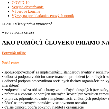
COVID-19
Verejné obstarávanie
Výberové konanie
Výzvy na predkladanie cenových ponúk
© 2019 Všetky práva vyhradené
web vytvorila ceruza
AKO POMÔCŤ ČLOVEKU PRIAMO NA 
Formulár nižšie
Náplň práce
• spoluzodpovednosť za implementáciu štandardov kvality v sociáln
• odborná podpora vedúcim zamestnancom pri riadení jednotlivých s
• odborná podpora pracovníkom sociálnych úsekov organizácie pri vy
charakteru)
• zodpovednosť za oblasť ochrany zraniteľných dospelých (tzv. safeg
• príprava a vedenie odborných interných školení pre vedúcich zames
• príprava, pripomienkovanie a implementácia vnútorných predpisov o
• účasť na pracovných poradách v stanovenom rozsahu
• ďalšie činnosti podľa pokynov riaditeľa organizácie