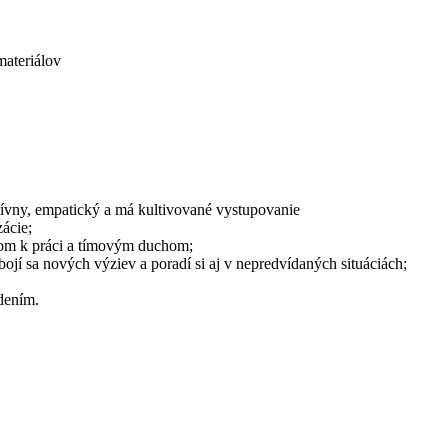
materiálov
tívny, empatický a má kultivované vystupovanie
ácie;
om k práci a tímovým duchom;
jí sa nových výziev a poradí si aj v nepredvídaných situáciách;
adením.