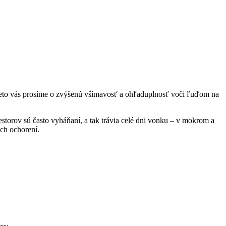
 Preto vás prosíme o zvýšenú všímavosť a ohľaduplnosť voči ľuďom na
torov sú často vyháňaní, a tak trávia celé dni vonku – v mokrom a
ch ochorení.