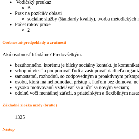
Vodičský preukaz
B
Prax na pozícii/v oblasti
sociálne služby (štandardy kvality), tvorba metodických 
Počet rokov praxe
2
Osobnostné predpoklady a zručnosti
Akú osobnosť hľadáme? Predovšetkým:
bezúhonného, ktorému je blízky sociálny kontakt, je komunika
schopnú viesť a podporovať ľudí a zastupovať riaditeľa organiz
samostatnú, rozhodnú, so zodpovedným a proaktívnym prístup
osobu, ktorá má nehodnotiaci prístup k ľuďom bez domova, nebo
vysoko motivovanú vzdelávať sa a učiť sa novým veciam;
odolnú voči mentálnej záťaži, s priateľským a flexibilným nas
Základná zložka mzdy (brutto)
1325
Nástup