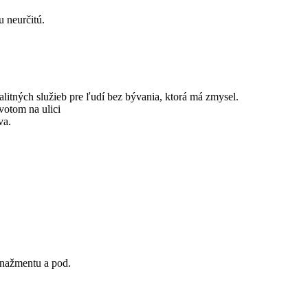
 neurčitú.
itných služieb pre ľudí bez bývania, ktorá má zmysel.
votom na ulici
va.
manažmentu a pod.