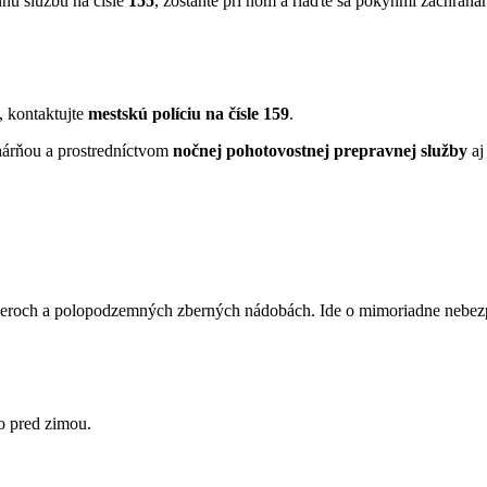
nnú službu na čísle
155
, zostaňte pri ňom a riaďte sa pokynmi záchraná
, kontaktujte
mestskú políciu na čísle 159
.
hárňou a prostredníctvom
nočnej pohotovostnej prepravnej služby
aj
neroch a polopodzemných zberných nádobách. Ide o mimoriadne nebezpe
o pred zimou.