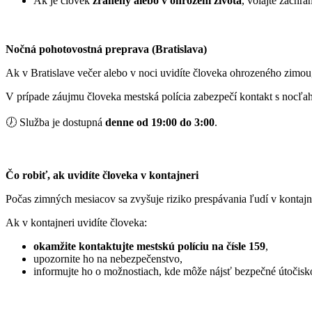
Ak je človek
zranený alebo v ohrození života
, volajte záchra
Nočná pohotovostná preprava (Bratislava)
Ak v Bratislave večer alebo v noci uvidíte človeka ohrozeného zimou
V prípade záujmu človeka mestská polícia zabezpečí kontakt s nocľa
🕖 Služba je dostupná
denne od 19:00 do 3:00
.
Čo robiť, ak uvidíte človeka v kontajneri
Počas zimných mesiacov sa zvyšuje riziko prespávania ľudí v kontaj
Ak v kontajneri uvidíte človeka:
okamžite kontaktujte mestskú políciu na čísle 159
,
upozornite ho na nebezpečenstvo,
informujte ho o možnostiach, kde môže nájsť bezpečné útočisk