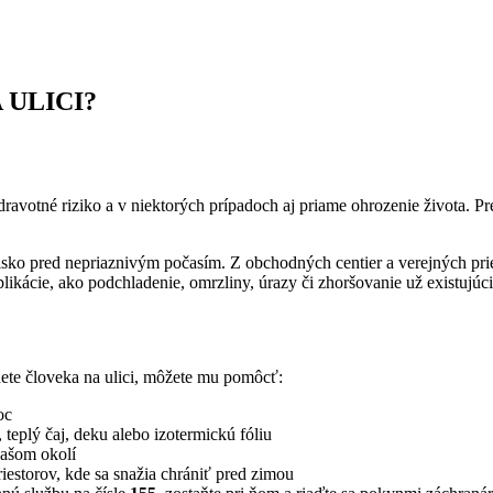
ULICI?
dravotné riziko a v niektorých prípadoch aj priame ohrozenie života.
ko pred nepriaznivým počasím. Z obchodných centier a verejných pries
kácie, ako podchladenie, omrzliny, úrazy či zhoršovanie už existujúci
te človeka na ulici, môžete mu pomôcť:
oc
 teplý čaj, deku alebo izotermickú fóliu
vašom okolí
estorov, kde sa snažia chrániť pred zimou