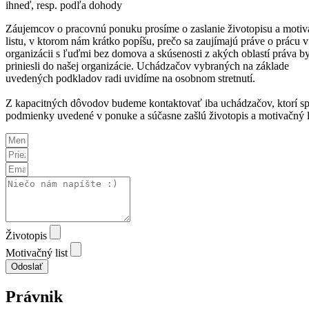
ihneď, resp. podľa dohody
Záujemcov o pracovnú ponuku prosíme o zaslanie životopisu a moti
listu, v ktorom nám krátko popíšu, prečo sa zaujímajú práve o prácu v
organizácii s ľuďmi bez domova a skúsenosti z akých oblastí práva b
priniesli do našej organizácie. Uchádzačov vybraných na základe
uvedených podkladov radi uvidíme na osobnom stretnutí.
Z kapacitných dôvodov budeme kontaktovať iba uchádzačov, ktorí sp
podmienky uvedené v ponuke a súčasne zašlú životopis a motivačný li
Životopis
Motivačný list
Odoslať
Právnik