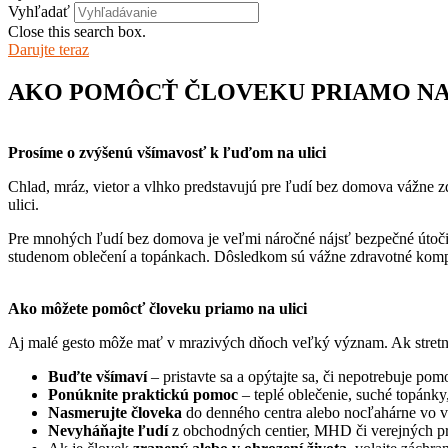
Vyhľadať
Close this search box.
Darujte teraz
AKO POMÔCŤ ČLOVEKU PRIAMO NA 
Prosíme o zvýšenú všímavosť k ľuďom na ulici
Chlad, mráz, vietor a vlhko predstavujú pre ľudí bez domova vážne z
ulici.
Pre mnohých ľudí bez domova je veľmi náročné nájsť bezpečné útočis
studenom oblečení a topánkach. Dôsledkom sú vážne zdravotné kompli
Ako môžete pomôcť človeku priamo na ulici
Aj malé gesto môže mať v mrazivých dňoch veľký význam. Ak stretne
Buďte všímaví
– pristavte sa a opýtajte sa, či nepotrebuje pom
Ponúknite praktickú pomoc
– teplé oblečenie, suché topánky,
Nasmerujte človeka
do denného centra alebo nocľahárne vo 
Nevyháňajte ľudí
z obchodných centier, MHD či verejných pri