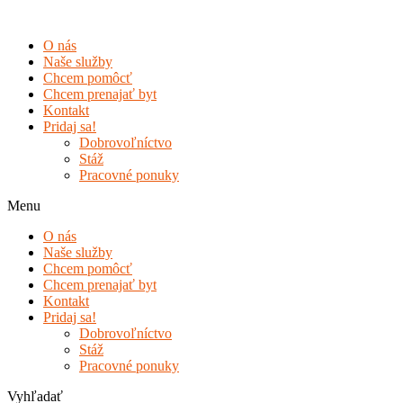
Preskočiť
na
O nás
obsah
Naše služby
Chcem pomôcť
Chcem prenajať byt
Kontakt
Pridaj sa!
Dobrovoľníctvo
Stáž
Pracovné ponuky
Menu
O nás
Naše služby
Chcem pomôcť
Chcem prenajať byt
Kontakt
Pridaj sa!
Dobrovoľníctvo
Stáž
Pracovné ponuky
Vyhľadať