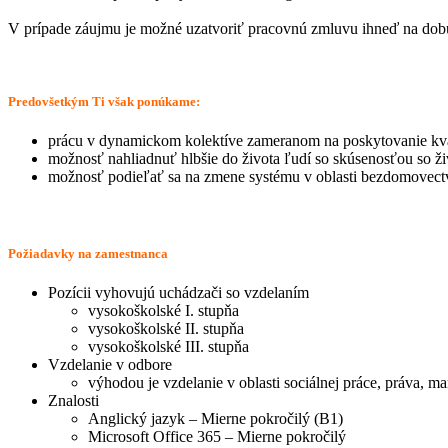
V prípade záujmu je možné uzatvoriť pracovnú zmluvu ihneď na dobu
Predovšetkým Ti však ponúkame:
prácu v dynamickom kolektíve zameranom na poskytovanie kval
možnosť nahliadnuť hlbšie do života ľudí so skúsenosťou so ži
možnosť podieľať sa na zmene systému v oblasti bezdomovect
Požiadavky na zamestnanca
Pozícii vyhovujú uchádzači so vzdelaním
vysokoškolské I. stupňa
vysokoškolské II. stupňa
vysokoškolské III. stupňa
Vzdelanie v odbore
výhodou je vzdelanie v oblasti sociálnej práce, práva, 
Znalosti
Anglický jazyk – Mierne pokročilý (B1)
Microsoft Office 365 – Mierne pokročilý